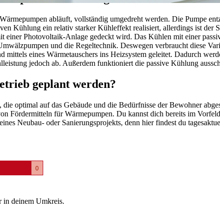
n Wärmepumpen abläuft, vollständig umgedreht werden. Die Pumpe ent
en Kühlung ein relativ starker Kühleffekt realisiert, allerdings ist der
t einer Photovoltaik-Anlage gedeckt wird. Das Kühlen mit einer passi
 Umwälzpumpen und die Regeltechnik. Deswegen verbraucht diese Varia
d mittels eines Wärmetauschers ins Heizsystem geleitet. Dadurch wer
lleistung jedoch ab. Außerdem funktioniert die passive Kühlung auss
rieb geplant werden?
die optimal auf das Gebäude und die Bedürfnisse der Bewohner abgest
von Fördermitteln für Wärmepumpen. Du kannst dich bereits im Vorfeld
 deines Neubau- oder Sanierungsprojekts, denn hier findest du tagesak
0
r in deinem Umkreis.