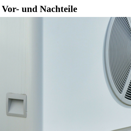
Vor- und Nachteile
ren und Eigentümer von Wohnimmobilien derzeit gleichermaßen. Neb
 verwendet die Wärmepumpe die Kälte im Grundwasser oder im Boden 
 Grad kühlen. Du benötigst in jedem Fall ein geeignetes Verteilsystem.
e Möglichkeit bieten Gebläsekonvektoren. Dann steht dem Kühlen mit
.
 Langfristigkeit dieser Investition sollte man eine zukunftssichere 
indest du problemlos einen
kompetenten Fachpartner
in deiner Region, 
 der passiven Kühlung?