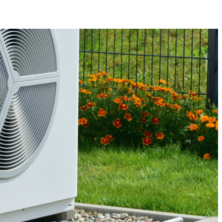
en dem Vorteil des klimafreundlichen Heizens bieten Wärmepumpen
und pumpt gekühltes Wasser durch das Heizsystem. Mit einer
 Konventionelle Heizkörper sind dafür nicht geeignet und sollten
 der Wärmepumpe nichts mehr im Wege – du musst dich allerdings
Technologie wählen. Eine fachkompetente Beratung ist somit
der dich zuverlässig berät und für einen perfekten Einbau des neuen