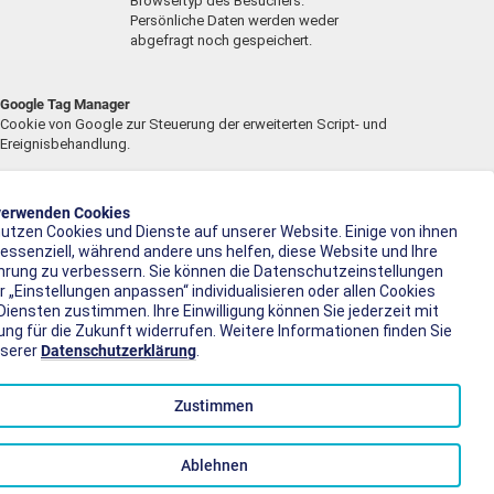
Browsertyp des Besuchers.
Persönliche Daten werden weder
abgefragt noch gespeichert.
Google Tag Manager
Cookie von Google zur Steuerung der erweiterten Script- und
Ereignisbehandlung.
NAME
BESCHREIBUNG
GÜLTIGKEIT
verwenden Cookies
nutzen Cookies und Dienste auf unserer Website. Einige von ihnen
_ga
2 Jahre
 essenziell, während andere uns helfen, diese Website und Ihre
hrung zu verbessern. Sie können die Datenschutzeinstellungen
_gat
2 Jahre
r „Einstellungen anpassen“ individualisieren oder allen Cookies
Diensten zustimmen. Ihre Einwilligung können Sie jederzeit mit
_gid
2 Jahre
ung für die Zukunft widerrufen. Weitere Informationen finden Sie
nserer
Datenschutzerklärung
.
Youtube
Wird zum Entsperren von Youtube-Inhalten verwendet.
Zustimmen
NAME
BESCHREIBUNG
GÜLTIGKEIT
Ablehnen
NID
6 Monate